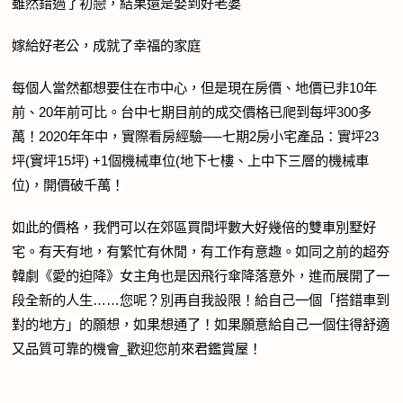
雖然錯過了初戀，結果還是娶到好老婆
嫁給好老公，成就了幸福的家庭
每個人當然都想要住在市中心，但是現在房價、地價已非10年
前、20年前可比。台中七期目前的成交價格已爬到每坪300多
萬！2020年年中，實際看房經驗──七期2房小宅產品：實坪23
坪(實坪15坪) +1個機械車位(地下七樓、上中下三層的機械車
位)，開價破千萬！
如此的價格，
我們可以在郊區買間坪數大好幾倍的雙車別墅好
宅
。有天有地，有繁忙有休閒，有工作有意趣。如同之前的超夯
韓劇《愛的迫降》女主角也是因飛行傘降落意外，進而展開了一
段全新的人生……您呢？別再自我設限！給自己一個「搭錯車到
對的地方」的願想，如果想通了！
如果願意給自己一個住得舒適
又品質可靠的機會_歡迎您前來君鑑賞屋
！