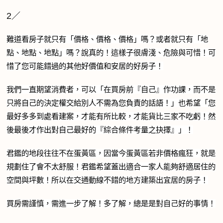
2／
難道看房子就只有「價格、價格、價格」嗎？或者就只有「地
點、地點、地點」嗎？說真的！這樣子很膚淺、危險與可惜！
可
惜了您可能錯過的其他好價值和安居的好房子
！
我們一直期望消費者，可以「在買房前『自己』作功課，而不是
只將自己的決定權交給
別人不需為您負責的話語！」也希望「您
最好多多到處看建案，才能有所比較，
才能貨比三家不吃虧
！然
後最後才作出對自己最好的『
綜合條件考量之抉擇
』」！
君鑑的地段往往不在蛋黃區，因當今蛋黃區若非價格瘋狂，就是
規劃住了會不太舒服！君鑑希望蓋出適合一家人能夠舒適居住的
空間與坪數！所以在交通動線不錯的地方建築出宜居的房子！
買房需謹慎，需進一步了解！多了解，總是是對自己好的事情！