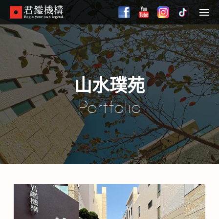
Skip
to
Menu
main
content
山水璞苑
Portfolio