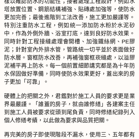
樣以確認防水的功能性；接著處理工程設計，例如水
塔放置位置、鋼筋結構補強、貼磚處加強等，使防水
更加完善；最後進階到工法改善，施工更加嚴謹等。
特別注重防水工程，例如統一添加防水粉於水泥砂
中，作為外側外牆、浴室打底，達到良好防水效果。
同時針對工程接縫處理會開槽、加強鐵絲網、PE膠
泥；針對室內外排水管，管路統一切平並於表面做好
防水層。窗框防水改善，再補強窗框崁縫處，以溢膠
泥補平再上防水。每一個前置細節講究都是為十年防
水保固做好準備，同時使防水效果更好，蓋出來的房
子更加「可靠」。
硬體上的把關之外，君鑑對於施工人員的要求更是業
界最嚴謹。「誰蓋的房子，就由誰修繕」各建案主任
到施工人員被要求從頭到尾負責，同時修繕紀錄列入
個人修繕考績，以此做為要求與品質把關。
再完美的房子即使現階段不漏水，使用三、五年都有