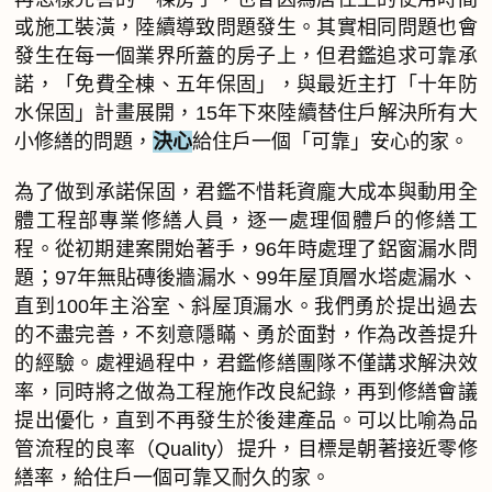
或施工裝潢，陸續導致問題發生。其實相同問題也會
發生在每一個業界所蓋的房子上，但君鑑追求可靠承
諾，「免費全棟、五年保固」，與最近主打「十年防
水保固」計畫展開，15年下來陸續替住戶解決所有大
小修繕的問題，
決心
給住戶一個「可靠」安心的家。
為了做到承諾保固，君鑑不惜耗資龐大成本與動用全
體工程部專業修繕人員，逐一處理個體戶的修繕工
程。從初期建案開始著手，96年時處理了鋁窗漏水問
題；97年無貼磚後牆漏水、99年屋頂層水塔處漏水、
直到100年主浴室、斜屋頂漏水。我們勇於提出過去
的不盡完善，不刻意隱瞞、勇於面對，作為改善提升
的經驗。處裡過程中，君鑑修繕團隊不僅講求解決效
率，同時將之做為工程施作改良紀錄，再到修繕會議
提出優化，直到不再發生於後建產品。可以比喻為品
管流程的良率（Quality）提升，目標是朝著接近零修
繕率，給住戶一個可靠又耐久的家。